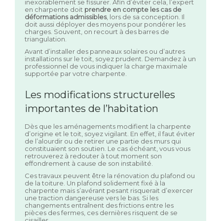
inexorablement se fissurer. Afin d’éviter cela, l’expert
en charpente doit
prendre en compte les cas de
déformations admissibles
, lors de sa conception. Il
doit aussi déployer des moyens pour pondérer les
charges. Souvent, on recourt à des barres de
triangulation.
Avant d’installer des panneaux solaires ou d’autres
installations sur le toit, soyez prudent. Demandez à un
professionnel de vous indiquer la charge maximale
supportée par votre charpente.
Les modifications structurelles
importantes de l’habitation
Dès que les aménagements modifient la charpente
d’origine et le toit, soyez vigilant. En effet, il faut éviter
de l’alourdir ou de retirer une partie des murs qui
constituaient son soutien. Le cas échéant, vous vous
retrouverez à redouter à tout moment son
effondrement à cause de son instabilité.
Ces travaux peuvent être la rénovation du plafond ou
de la toiture. Un plafond solidement fixé à la
charpente mais s’avérant pesant risquerait d’exercer
une traction dangereuse vers le bas. Si les
changements entraînent des frictions entre les
pièces des fermes, ces dernières risquent de se
cisailler.