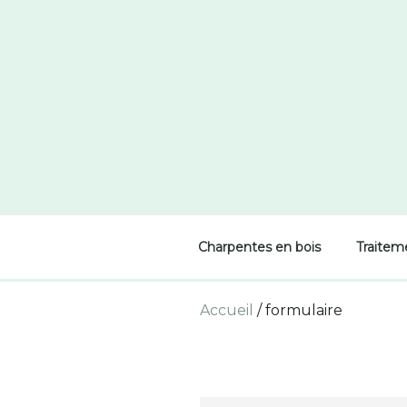
Skip
to
content
Charpentes en bois
Traitem
Accueil
/
formulaire