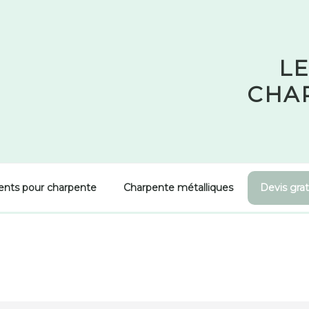
LE
CHA
ents pour charpente
Charpente métalliques
Devis grat