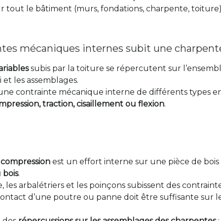
r tout le bâtiment (murs, fondations, charpente, toiture)
ntes mécaniques internes subit une charpent
ariables
subis par la toiture se répercutent sur l’ensembl
i et les assemblages.
t une contrainte mécanique interne de différents types 
mpression, traction, cisaillement ou flexion
.
 compression
est un effort interne sur une pièce de bo
 bois
.
les arbalétriers et les poinçons subissent des contrain
ontact d’une poutre ou panne doit être suffisante sur l
t des
répercussions sur les assemblages des charpentes
: