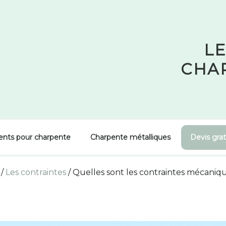
LE
CHA
ents pour charpente
Charpente métalliques
Devis grat
/
Les contraintes
/
Quelles sont les contraintes mécaniq