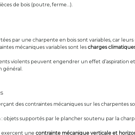
ièces de bois (poutre, ferme…).
ées par une charpente en bois sont variables, car leurs i
aintes mécaniques variables sont les
charges climatique
vents violents peuvent engendrer un effet d’aspiration e
n général.
es
rçant des contraintes mécaniques sur les charpentes so
n
: objets supportés par le plancher soutenu par la char
.
es exercent une
contrainte mécanique verticale et horiz