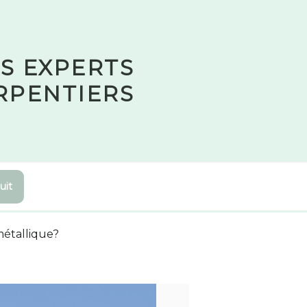
S EXPERTS
RPENTIERS
uit
étallique?