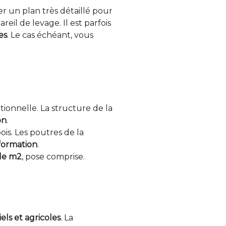
r un plan très détaillé pour
eil de levage. Il est parfois
es
. Le cas échéant, vous
tionnelle. La structure de la
on
.
is. Les poutres de la
éformation
.
 le m2
, pose comprise.
els et agricoles
. La