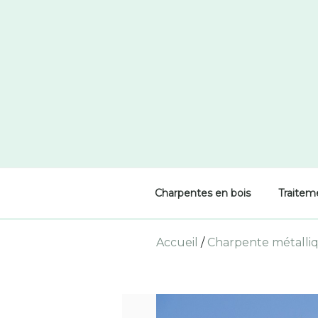
Skip
to
content
Charpentes en bois
Traitem
Accueil
/
Charpente métalli