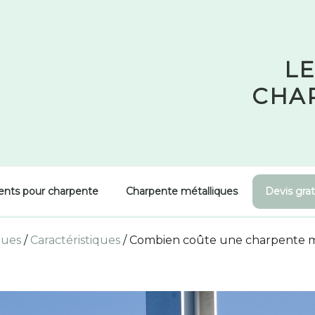
LE
CHA
ents pour charpente
Charpente métalliques
Devis grat
ques
/
Caractéristiques
/
Combien coûte une charpente m